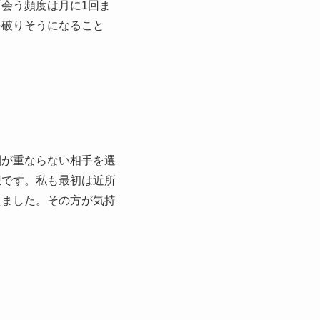
会う頻度は月に1回ま
を破りそうになること
圏が重ならない相手を選
想です。私も最初は近所
えました。その方が気持